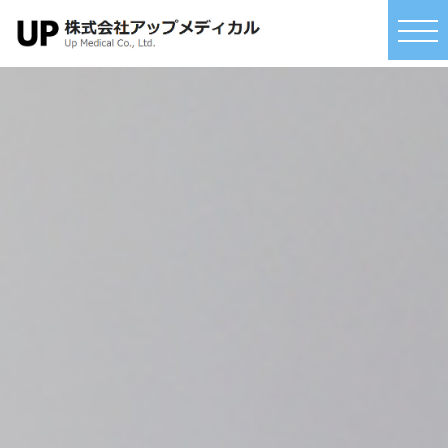
コ
ン
テ
ン
ツ
へ
ス
キ
ッ
プ