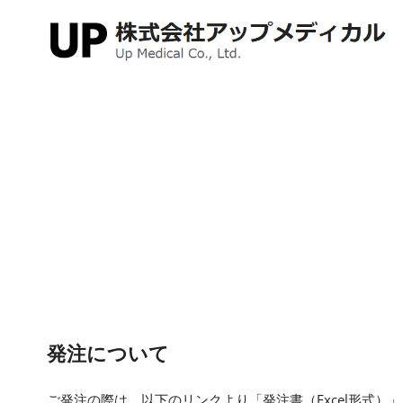
コ
ン
テ
ン
ツ
へ
ス
キ
ッ
プ
発注について
ご発注の際は、以下のリンクより「発注書（Excel形式